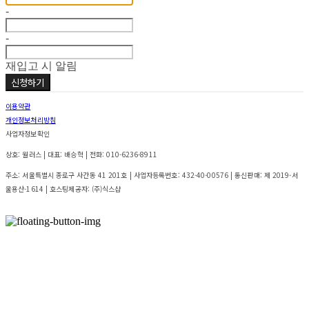
-
-
재입고 시 알림
신청하기
이용약관
개인정보처리방침
사업자정보확인
상호: 월러스 | 대표: 배승혁 | 전화: 010-6236-8911
주소: 서울특별시 종로구 사간동 41 201호 | 사업자등록번호:
432-40-00576
| 통신판매:
제 2019-서
울용산-1614
| 호스팅제공자: (주)식스샵