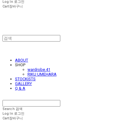
Log In
로그인
Cart
장바구니
ABOUT
SHOP
wardrobe.41
RIKU UMEHARA
STOCKISTS
GALLERY
Q & A
Search
검색
Log In
로그인
Cart
장바구니