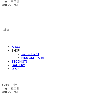
Log In
로그인
Cart
장바구니
ABOUT
SHOP
wardrobe.41
RIKU UMEHARA
STOCKISTS
GALLERY
Q & A
Search
검색
Log In
로그인
Cart
장바구니